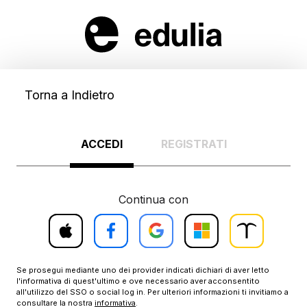
Torna a Indietro
ACCEDI
REGISTRATI
Continua con
Accedi
Accedi
Accedi
Accedi
Accedi
con
con
con
con
con
Treccani
Apple
Facebook
Google
Microsoft
Scuola
Se prosegui mediante uno dei provider indicati dichiari di aver letto
l'informativa di quest'ultimo e ove necessario aver acconsentito
all'utilizzo del SSO o social log in. Per ulteriori informazioni ti invitiamo a
consultare la nostra
informativa
.