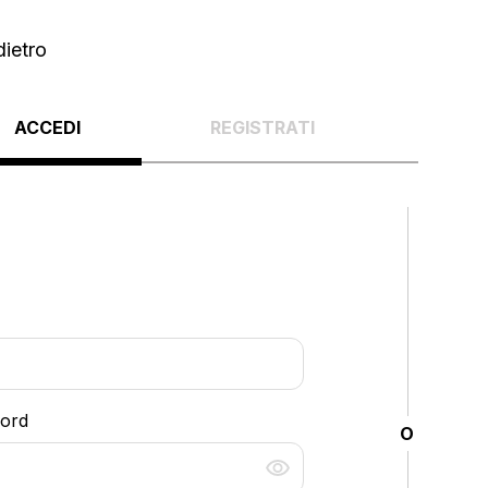
dietro
ACCEDI
REGISTRATI
word
O