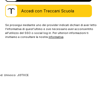
Accedi con Treccani Scuola
Se prosegui mediante uno dei provider indicati dichiari di aver letto
l'informativa di quest'ultimo e ove necessario aver acconsentito
all'utilizzo del SSO o social log in. Per ulteriori informazioni ti
invitiamo a consultare la nostra
informativa
.
 Cod. Univoco: JI3TXCE