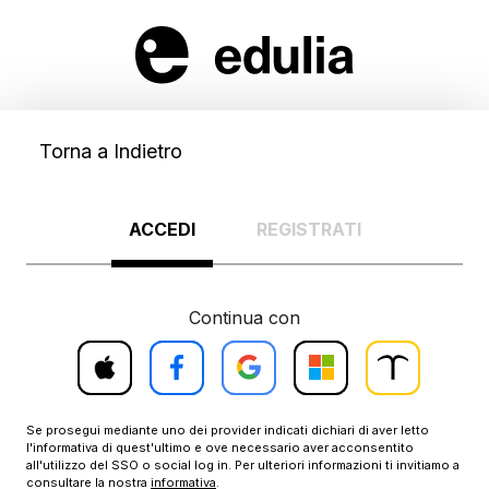
Torna a Indietro
ACCEDI
REGISTRATI
Continua con
Accedi
Accedi
Accedi
Accedi
Accedi
con
con
con
con
con
Treccani
Apple
Facebook
Google
Microsoft
Scuola
Se prosegui mediante uno dei provider indicati dichiari di aver letto
l'informativa di quest'ultimo e ove necessario aver acconsentito
all'utilizzo del SSO o social log in. Per ulteriori informazioni ti invitiamo a
consultare la nostra
informativa
.