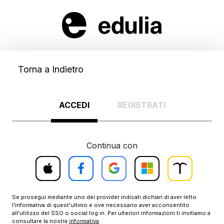
Torna a Indietro
ACCEDI
REGISTRATI
Continua con
Accedi
Accedi
Accedi
Accedi
Accedi
con
con
con
con
con
Treccani
Apple
Facebook
Google
Microsoft
Scuola
Se prosegui mediante uno dei provider indicati dichiari di aver letto
l'informativa di quest'ultimo e ove necessario aver acconsentito
all'utilizzo del SSO o social log in. Per ulteriori informazioni ti invitiamo a
consultare la nostra
informativa
.