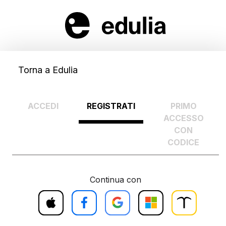
Torna a Edulia
ACCEDI
REGISTRATI
PRIMO
ACCESSO
CON
CODICE
Continua con
Accedi
Accedi
Accedi
Accedi
Accedi
con
con
con
con
con
Treccani
Apple
Facebook
Google
Microsoft
Scuola